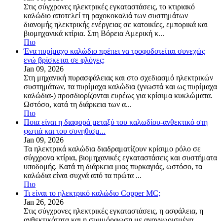
Στις σύγχρονες ηλεκτρικές εγκαταστάσεις, το κτιριακό
καλώδιο αποτελεί τη ραχοκοκαλιά των συστημάτων
διανομής ηλεκτρικής ενέργειας σε κατοικίες, εμπορικά και
βιομηχανικά κτίρια. Στη Βόρεια Αμερική κ...
Πιο
Ένα πυρίμαχο καλώδιο πρέπει να τροφοδοτείται συνεχώς
ενώ βρίσκεται σε φλόγες;
Jan 09, 2026
Στη μηχανική πυρασφάλειας και στο σχεδιασμό ηλεκτρικών
συστημάτων, τα πυρίμαχα καλώδια (γνωστά και ως πυρίμαχα
καλώδια-) προσδιορίζονται ευρέως για κρίσιμα κυκλώματα.
Ωστόσο, κατά τη διάρκεια των α...
Πιο
Ποια είναι η διαφορά μεταξύ του καλωδίου-ανθεκτικό στη
φωτιά και του συνηθισμ...
Jan 09, 2026
Τα ηλεκτρικά καλώδια διαδραματίζουν κρίσιμο ρόλο σε
σύγχρονα κτίρια, βιομηχανικές εγκαταστάσεις και συστήματα
υποδομής. Κατά τη διάρκεια μιας πυρκαγιάς, ωστόσο, τα
καλώδια είναι συχνά από τα πρώτα ...
Πιο
Τι είναι το ηλεκτρικό καλώδιο Copper MC;
Jan 26, 2026
Στις σύγχρονες ηλεκτρικές εγκαταστάσεις, η ασφάλεια, η
ανθεκτικότητα και η συμμόρφωση με αναγνωρισμένα