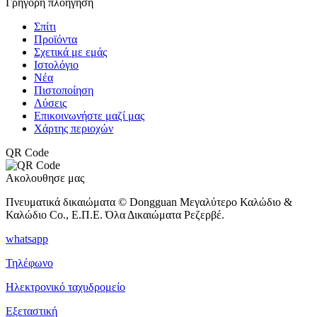
Γρήγορη πλοήγηση
Σπίτι
Προϊόντα
Σχετικά με εμάς
Ιστολόγιο
Νέα
Πιστοποίηση
Λύσεις
Επικοινωνήστε μαζί μας
Χάρτης περιοχών
QR Code
Ακολουθησε μας
Πνευματικά δικαιώματα © Dongguan Μεγαλύτερο Καλώδιο &
Καλώδιο Co., Ε.Π.Ε. Όλα Δικαιώματα Ρεζερβέ.
whatsapp
Τηλέφωνο
Ηλεκτρονικό ταχυδρομείο
Εξεταστική