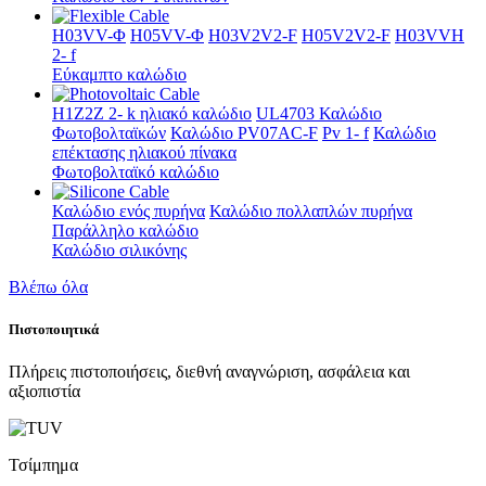
H03VV-Φ
H05VV-Φ
H03V2V2-F
H05V2V2-F
H03VVH
2- f
Εύκαμπτο καλώδιο
H1Z2Z 2- k ηλιακό καλώδιο
UL4703 Καλώδιο
Φωτοβολταϊκών
Καλώδιο PV07AC-F
Pv 1- f
Καλώδιο
επέκτασης ηλιακού πίνακα
Φωτοβολταϊκό καλώδιο
Καλώδιο ενός πυρήνα
Καλώδιο πολλαπλών πυρήνα
Παράλληλο καλώδιο
Καλώδιο σιλικόνης
Βλέπω όλα
Πιστοποιητικά
Πλήρεις πιστοποιήσεις, διεθνή αναγνώριση, ασφάλεια και
αξιοπιστία
Τσίμπημα