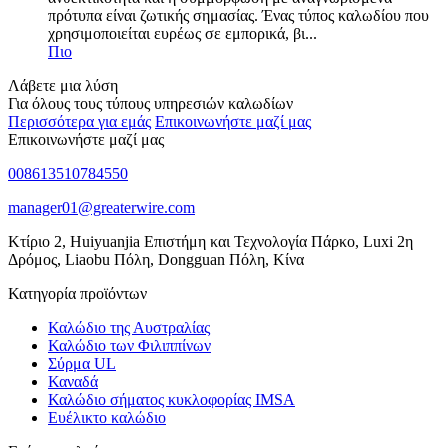
πρότυπα είναι ζωτικής σημασίας. Ένας τύπος καλωδίου που
χρησιμοποιείται ευρέως σε εμπορικά, βι...
Πιο
Λάβετε μια λύση
Για όλους τους τύπους υπηρεσιών καλωδίων
Περισσότερα για εμάς
Επικοινωνήστε μαζί μας
Επικοινωνήστε μαζί μας
008613510784550
manager01@greaterwire.com
Κτίριο 2, Huiyuanjia Επιστήμη και Τεχνολογία Πάρκο, Luxi 2η
Δρόμος, Liaobu Πόλη, Dongguan Πόλη, Κίνα
Κατηγορία προϊόντων
Καλώδιο της Αυστραλίας
Καλώδιο των Φιλιππίνων
Σύρμα UL
Καναδά
Καλώδιο σήματος κυκλοφορίας IMSA
Ευέλικτο καλώδιο